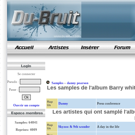
samples de rap
Se connecter
Pseudo :
Samples
»
danny pearson
Les samples de l'album Barry whi
Passe :
Rap
Danny
Press conference
Ouvrir un compte
Us
Les artistes qui ont samplé l'a
Samples: 64841
Rap
Skyzoo & 9th wonder
A day in the life
Us
Reprises: 4009