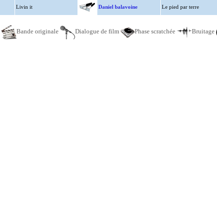
Livin it
Daniel balavoine
Le pied par terre
e
Bande originale
Dialogue de film
Phase scratchée
Bruitage