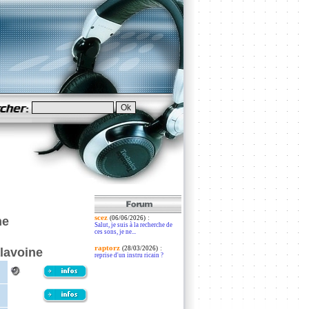
scez
:
ne
(06/06/2026)
Salut, je suis à la recherche de
ces sons, je ne...
raptorz
:
(28/03/2026)
alavoine
reprise d'un instru ricain ?