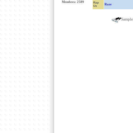
Membres: 2589
Rap
Raze
Us
Sampl