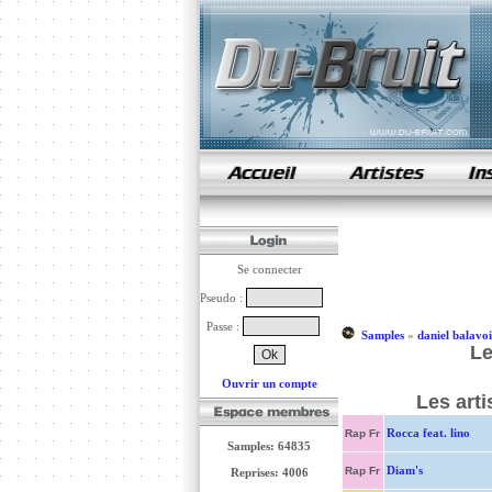
samples de rap
Se connecter
Pseudo :
Passe :
Samples
»
daniel balavo
Le
Ouvrir un compte
Les art
Rocca feat. lino
Rap Fr
Samples: 64835
Diam's
Rap Fr
Reprises: 4006