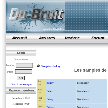
samples de rap
Se connecter
Pseudo :
Samples
»
bekay
Les samples de 
Passe :
Rap
Bekay
Bloodsport
Ouvrir un compte
Us
Rap
Bekay
Bloodsport
Us
Samples: 64837
Rap
Bekay
Bloodsport
Us
Reprises: 4009
Rap
Bekay
Bloodsport