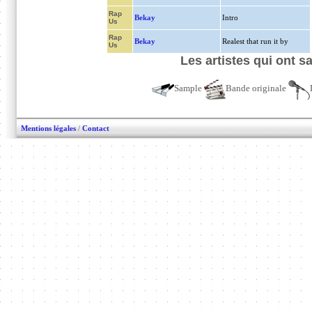
Rap
Bekay
Intro
Us
Rap
Bekay
Realest that run it by
Us
Les artistes qui ont 
Sample
Bande originale
Mentions légales
/
Contact