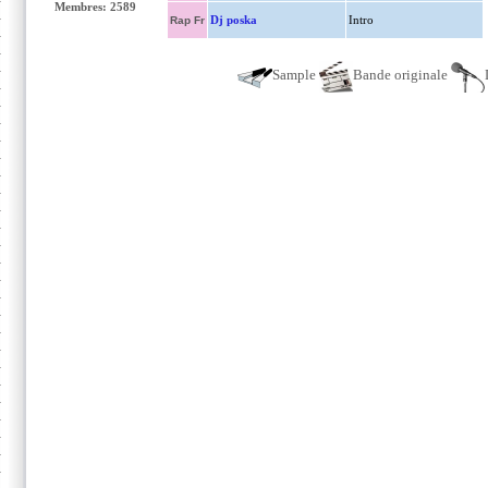
Membres: 2589
Dj poska
Intro
Rap Fr
Sample
Bande originale