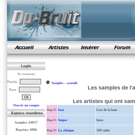
samples de rap
Se connecter
Pseudo :
Samples
»
arsenik
Les samples de l'
Passe :
Les artistes qui ont sa
Ouvrir un compte
Iam
Live de la base
Rap Fr
Sniper
Intro
Rap Fr
Samples: 64837
Reprises: 4006
La clinique
109 radio
Rap Fr