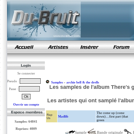
samples de rap
Se connecter
Pseudo :
Samples
»
archie bell & the drells
Les samples de l'album There's 
Passe :
Les artistes qui ont samplé l'al
Ouvrir un compte
The come up (come
Rap
Madlib
down)....first part (that
Us
green
Samples: 64841
Reprises: 4009
Sample
Bande originale