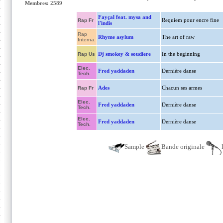
Membres: 2589
Fayçal feat. mysa and
Requiem pour encre fine
Rap Fr
l'indis
Rap
Rhyme asylum
The art of raw
Interna.
Dj smokey & soudiere
In the beginning
Rap Us
Elec.
Fred yaddaden
Dernière danse
Tech.
Ades
Chacun ses armes
Rap Fr
Elec.
Fred yaddaden
Dernière danse
Tech.
Elec.
Fred yaddaden
Dernière danse
Tech.
Sample
Bande originale