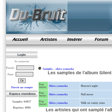
samples de rap
Se connecter
Pseudo :
Samples
»
akira yamaoka
Les samples de l'album Silent
Passe :
Pop
Akira yamaoka
Heaven's night
Ouvrir un compte
Variet
Pop
Akira yamaoka
Null moon
Variet
Samples: 64837
Pop
Akira yamaoka
Walk on vanity ruins
Variet
Reprises: 4006
Les artistes qui ont samplé l'a