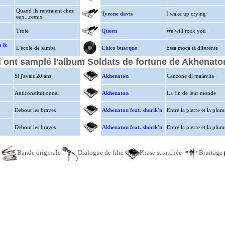
Quand ils rentraient chez
Tyrone davis
I wake up crying
eux...remix
Troie
Queen
We will rock you
m &
L'école de samba
Chico buarque
Essa moça tà diferente
i ont samplé l'album Soldats de fortune de Akhenaton
Si j'avais 20 ans
Akhenaton
Canzone di malavita
Anticonstitutionnel
Akhenaton
La fin de leur monde
Debout les braves
Akhenaton feat. shurik'n
Entre la pierre et la plum
Debout les braves
Akhenaton feat. shurik'n
Entre la pierre et la plum
e
Bande originale
Dialogue de film
Phase scratchée
Bruitage