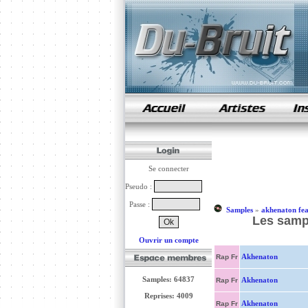
samples de rap
Se connecter
Pseudo :
Passe :
Samples
»
akhenaton fea
Les sampl
Ouvrir un compte
Akhenaton
Rap Fr
Samples: 64837
Akhenaton
Rap Fr
Reprises: 4009
Akhenaton
Rap Fr