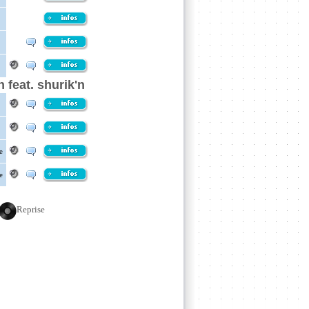
 feat. shurik'n
e
e
Reprise