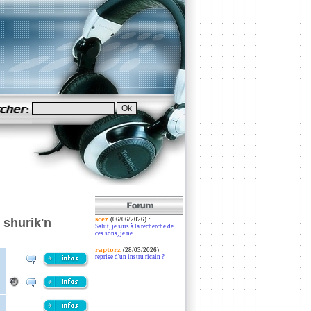
scez
:
 shurik'n
(06/06/2026)
Salut, je suis à la recherche de
ces sons, je ne...
raptorz
:
(28/03/2026)
reprise d'un instru ricain ?