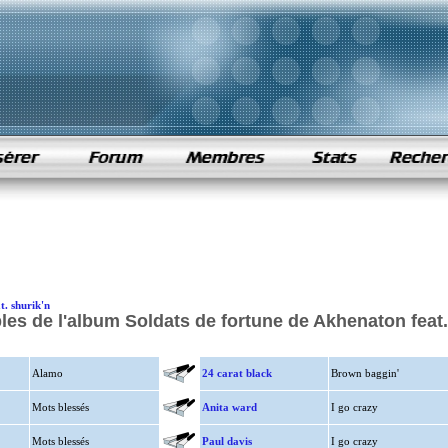
t. shurik'n
es de l'album Soldats de fortune de Akhenaton feat.
Alamo
24 carat black
Brown baggin'
Mots blessés
Anita ward
I go crazy
Mots blessés
Paul davis
I go crazy