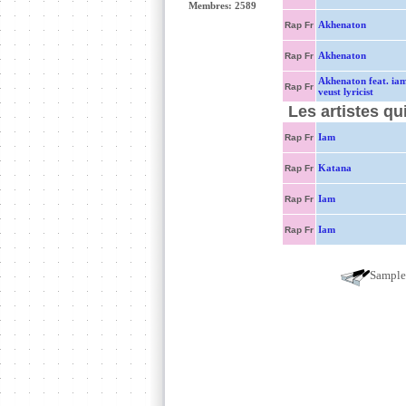
Membres: 2589
Akhenaton
Rap Fr
Akhenaton
Rap Fr
Akhenaton feat. ia
Rap Fr
veust lyricist
Les artistes qu
Iam
Rap Fr
Katana
Rap Fr
Iam
Rap Fr
Iam
Rap Fr
Sampl