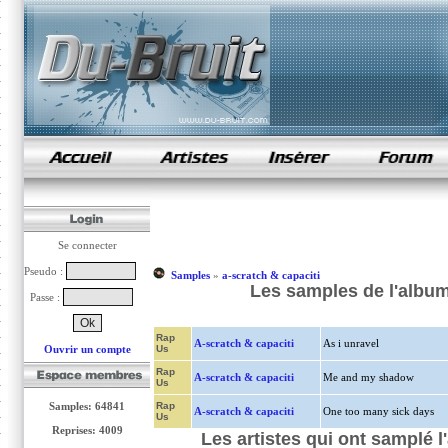
samples de rap
Se connecter
Pseudo :
Samples
»
a-scratch & capaciti
Les samples de l'album
Passe :
Rap
A-scratch & capaciti
As i unravel
Ouvrir un compte
Us
Rap
A-scratch & capaciti
Me and my shadow
Us
Samples: 64841
Rap
A-scratch & capaciti
One too many sick days
Us
Reprises: 4009
Les artistes qui ont samplé 