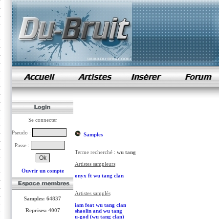
samples de rap
Se connecter
Pseudo :
Samples
Passe :
Terme recherché :
wu tang
Artistes sampleurs
Ouvrir un compte
onyx ft wu tang clan
Artistes samplés
Samples: 64837
iam feat wu tang clan
Reprises: 4007
shaolin and wu tang
u-god (wu tang clan)