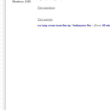
Membres: 2589
Titre sampleurs
Titre samplés
wu tang cream team line up
/
funkmaster flex
- album:
60 min