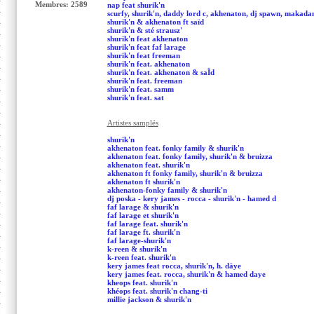
Membres: 2589
nap feat shurik'n
scurfy, shurik'n, daddy lord c, akhenaton, dj spawn, makada
shurik'n & akhenaton ft saïd
shurik'n & sté strausz'
shurik'n feat akhenaton
shurik'n feat faf larage
shurik'n feat freeman
shurik'n feat. akhenaton
shurik'n feat. akhenaton & saÏd
shurik'n feat. freeman
shurik'n feat. samm
shurik'n feat. sat
Artistes samplés
shurik'n
akhenaton feat. fonky family & shurik'n
akhenaton feat. fonky family, shurik'n & bruizza
akhenaton feat. shurik'n
akhenaton ft fonky family, shurik'n & bruizza
akhenaton ft shurik'n
akhenaton-fonky family & shurik'n
dj poska - kery james - rocca - shurik'n - hamed d
faf larage & shurik'n
faf larage et shurik'n
faf larage feat. shurik'n
faf larage ft. shurik'n
faf larage-shurik'n
k-reen & shurik'n
k-reen feat. shurik'n
kery james feat rocca, shurik'n, h. däye
kery james feat. rocca, shurik'n & hamed daye
kheops feat. shurik'n
khéops feat. shurik'n chang-ti
millie jackson & shurik'n