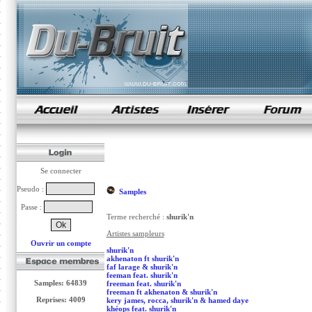
samples de rap
Se connecter
Pseudo :
Samples
Passe :
Terme recherché :
shurik'n
Artistes sampleurs
Ouvrir un compte
shurik'n
akhenaton ft shurik'n
faf larage & shurik'n
feeman feat. shurik'n
Samples: 64839
freeman feat. shurik'n
freeman ft akhenaton & shurik'n
Reprises: 4009
kery james, rocca, shurik'n & hamed daye
khéops feat. shurik'n