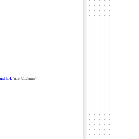
and kirk
(titre: blacknuss)