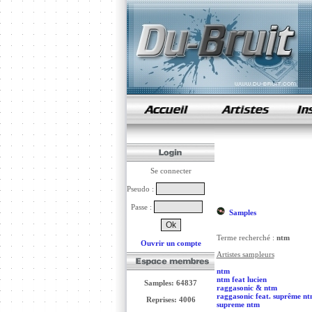
samples de rap
Se connecter
Pseudo :
Passe :
Samples
Terme recherché :
ntm
Ouvrir un compte
Artistes sampleurs
ntm
ntm feat lucien
Samples: 64837
raggasonic & ntm
raggasonic feat. suprême n
Reprises: 4006
supreme ntm