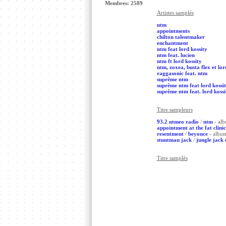
Membres: 2589
Artistes samplés
ntm
appointments
chilton talentmaker
enchantment
ntm feat lord kossity
ntm feat. lucien
ntm ft lord kossity
ntm, zoxea, busta flex et lor
raggasonic feat. ntm
suprême ntm
suprême ntm feat lord kossi
suprême ntm feat. lord kossi
Titre sampleurs
93.2 ntmeo radio
/
ntm
- al
appointment at the fat clinic
resentment
/
beyonce
- albu
stuntman jack
/
jungle jack 
Titre samplés