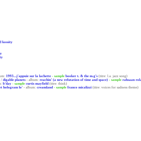
d kossity
ty
ty
bum:
1993...j'appuie sur la lachette
- sample
booker t. & the m.g's
(titre: l.a. jazz song)
/
digable planets
- album:
reachin' (a new refutation of time and space)
- sample
rahsaan rol
m:
b'day
- sample
curtis mayfield
(titre: think)
et hologram lo'
- album:
creamland
- sample
franco micalizzi
(titre: voices for sadness theme)