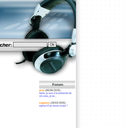
scez
:
(06/06/2026)
Salut, je suis à la recherche de
ces sons, je ne...
raptorz
:
(28/03/2026)
reprise d'un instru ricain ?