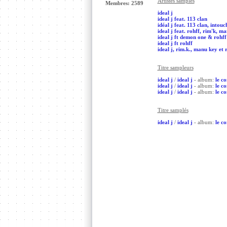
Artistes samplés
Membres: 2589
ideal j
ideal j feat. 113 clan
idéal j feat. 113 clan, intouc
ideal j feat. rohff, rim'k, m
ideal j ft demon one & rohff
ideal j ft rohff
ideal j, rim.k., manu key et 
Titre sampleurs
ideal j
/
ideal j
- album:
le c
ideal j
/
ideal j
- album:
le c
ideal j
/
ideal j
- album:
le c
Titre samplés
ideal j
/
ideal j
- album:
le c