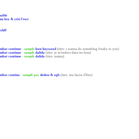
hable
anu key & yézi l'escr
rohff
ombat continue
- sample
leon haywood
(titre: i wanna do something freaky to you)
ombat continue
- sample
dalida
(titre: je m'endors dans tes bras)
ombat continue
- sample
dalida
(titre: mama)
ombat continu
- samplé par
dedess & ogb
(titre: ma facon d'être)