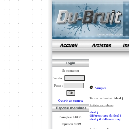
samples de rap
Se connecter
Pseudo :
Passe :
Samples
Terme recherché :
ideal j
Ouvrir un compte
Artistes sampleurs
ideal j
different teep & ideal j
Samples: 64838
ideal j & different teep
Reprises: 4009