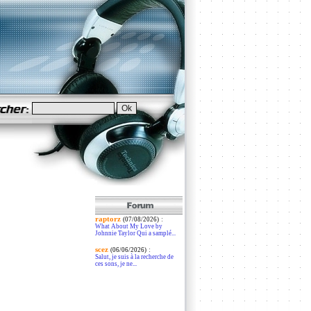
raptorz
:
(07/08/2026)
What About My Love by
Johnnie Taylor Qui a samplé...
scez
:
(06/06/2026)
Salut, je suis à la recherche de
ces sons, je ne...