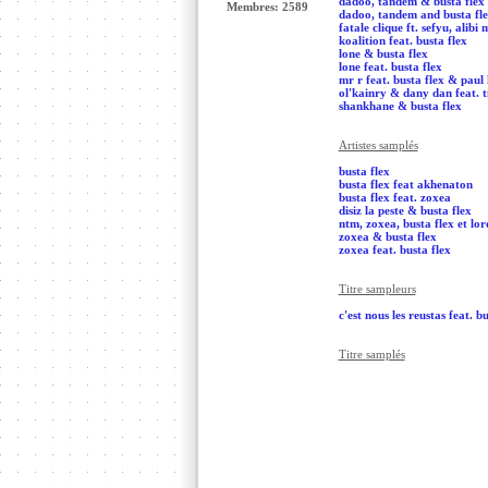
dadoo, tandem & busta flex
Membres: 2589
dadoo, tandem and busta fl
fatale clique ft. sefyu, alibi
koalition feat. busta flex
lone & busta flex
lone feat. busta flex
mr r feat. busta flex & paul
ol'kainry & dany dan feat. ti
shankhane & busta flex
Artistes samplés
busta flex
busta flex feat akhenaton
busta flex feat. zoxea
disiz la peste & busta flex
ntm, zoxea, busta flex et lor
zoxea & busta flex
zoxea feat. busta flex
Titre sampleurs
c'est nous les reustas feat. b
Titre samplés