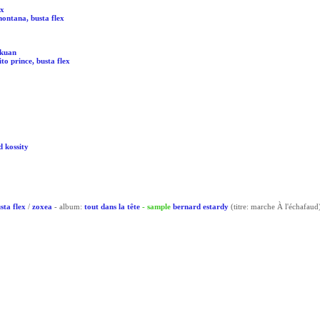
ex
 montana, busta flex
 kuan
to prince, busta flex
d kossity
usta flex
/
zoxea
- album:
tout dans la tête
- sample
bernard estardy
(titre: marche À l'échafaud