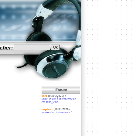
scez
:
(06/06/2026)
Salut, je suis à la recherche de
ces sons, je ne...
raptorz
:
(28/03/2026)
reprise d'un instru ricain ?