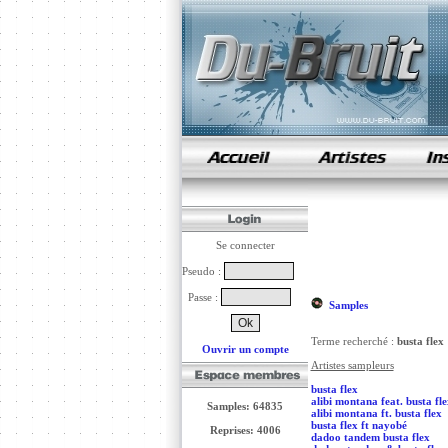
samples de rap
Se connecter
Pseudo :
Passe :
Samples
Terme recherché :
busta flex
Ouvrir un compte
Artistes sampleurs
busta flex
alibi montana feat. busta fle
Samples: 64835
alibi montana ft. busta flex
busta flex ft nayobé
Reprises: 4006
dadoo tandem busta flex