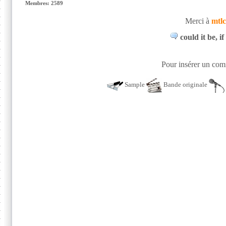
Membres: 2589
Merci à
mtlc
could it be, 
Pour insérer un comm
Sample
Bande originale