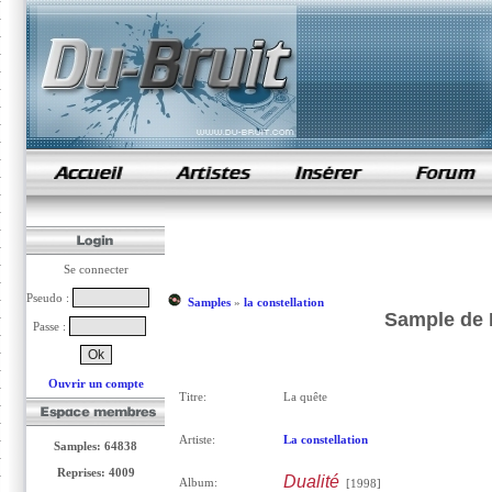
samples de rap
Se connecter
Pseudo :
Samples
»
la constellation
Sample de L
Passe :
Ouvrir un compte
Titre:
La quête
Artiste:
La constellation
Samples: 64838
Reprises: 4009
Dualité
Album:
[1998]