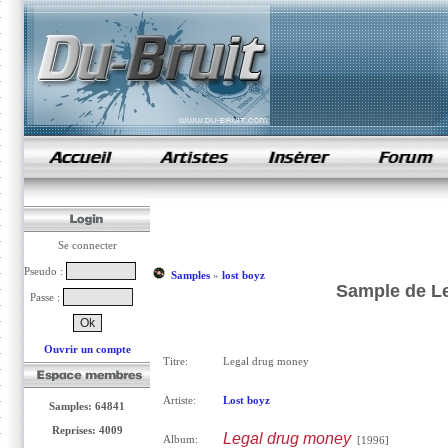
samples de rap
Se connecter
Pseudo :
Samples
»
lost boyz
Sample de Le
Passe :
Ouvrir un compte
Titre:
Legal drug money
Artiste:
Lost boyz
Samples: 64841
Reprises: 4009
Legal drug money
Album:
[1996]