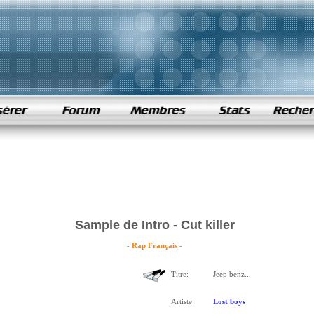
Sample de Intro - Cut killer
- Rap Français -
Titre:
Jeep benz...
Artiste:
Lost boys