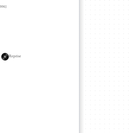
996]
e
Reprise