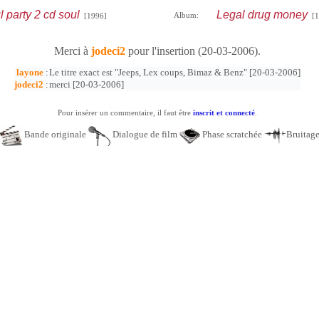
 party 2 cd soul
Legal drug money
Album:
[1996]
[1
Merci à
jodeci2
pour l'insertion (20-03-2006).
layone
:
Le titre exact est "Jeeps, Lex coups, Bimaz & Benz" [20-03-2006]
jodeci2
:
merci [20-03-2006]
Pour insérer un commentaire, il faut être
inscrit et connecté
.
Bande originale
Dialogue de film
Phase scratchée
Bruitag