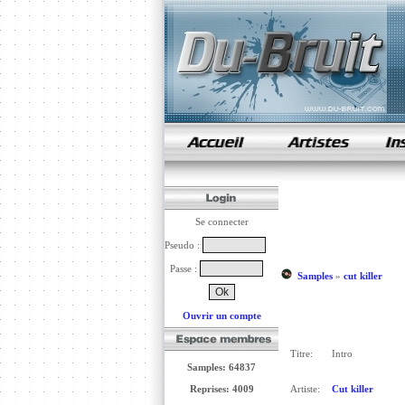
samples de rap
Se connecter
Pseudo :
Passe :
Samples
»
cut killer
Ouvrir un compte
Titre:
Intro
Samples: 64837
Reprises: 4009
Artiste:
Cut killer