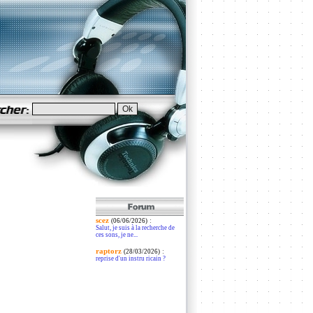
scez
:
(06/06/2026)
Salut, je suis à la recherche de
ces sons, je ne...
raptorz
:
(28/03/2026)
reprise d'un instru ricain ?