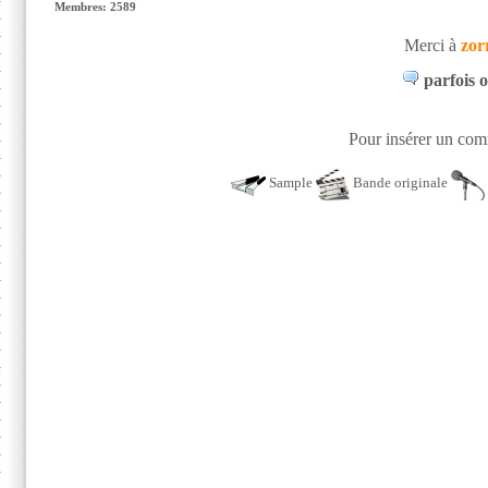
Membres: 2589
Merci à
zor
parfois 
Pour insérer un comm
Sample
Bande originale