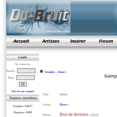
samples de rap
Se connecter
Pseudo :
Samples
»
diam's
Sampl
Passe :
Ouvrir un compte
Titre:
Daddy
Artiste:
Diam's
Samples: 64837
Reprises: 4009
Brut de femmes
Album:
[2003]