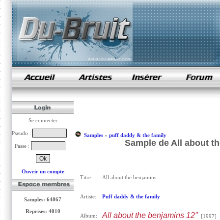
samples de rap
Se connecter
Pseudo :
Samples
»
puff daddy & the family
Sample de All about th
Passe :
Ouvrir un compte
Titre:
All about the benjamins
Artiste:
Puff daddy & the family
Samples: 64867
Reprises: 4010
All about the benjamins 12"
Album:
[1997]