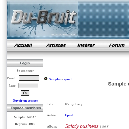
samples de rap
Se connecter
Pseudo :
Samples
»
epmd
Sample d
Passe :
Ouvrir un compte
Titre:
It's my thang
Artiste:
Epmd
Samples: 64837
Reprises: 4009
Strictly business
Album:
[1988]