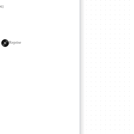
6]
e
Reprise