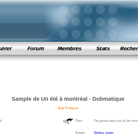
Sample de Un été à montréal - Dubmatique
- Rap Français -
l
Titre:
I'm gonna miss you in the mor
Artiste:
Quincy jones