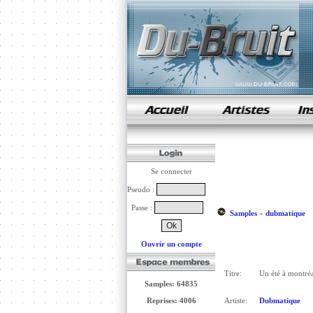
samples de rap
Se connecter
Pseudo :
Passe :
Samples
»
dubmatique
Ouvrir un compte
Titre:
Un été à montréa
Samples: 64835
Reprises: 4006
Artiste:
Dubmatique