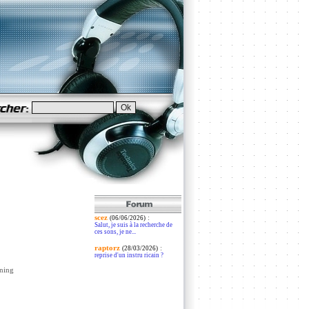
scez
:
(06/06/2026)
Salut, je suis à la recherche de
ces sons, je ne...
raptorz
:
(28/03/2026)
reprise d'un instru ricain ?
ning