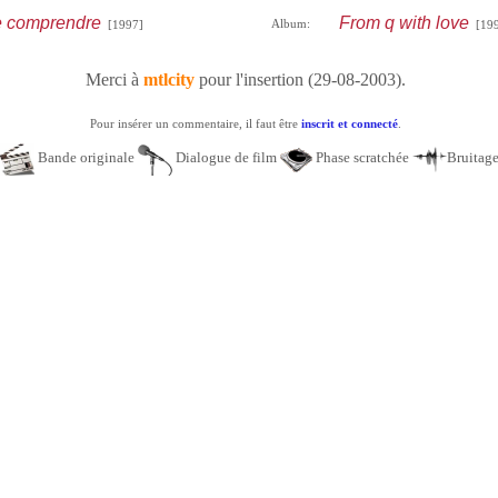
e comprendre
From q with love
Album:
[1997]
[199
Merci à
mtlcity
pour l'insertion (29-08-2003).
Pour insérer un commentaire, il faut être
inscrit et connecté
.
Bande originale
Dialogue de film
Phase scratchée
Bruitag