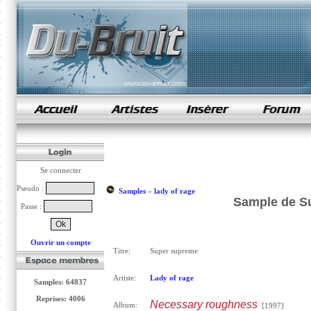
samples de rap
Se connecter
Pseudo :
Samples
»
lady of rage
Sample de Su
Passe :
Ouvrir un compte
Titre:
Super supreme
Artiste:
Lady of rage
Samples: 64837
Reprises: 4006
Necessary roughness
Album:
[1997]