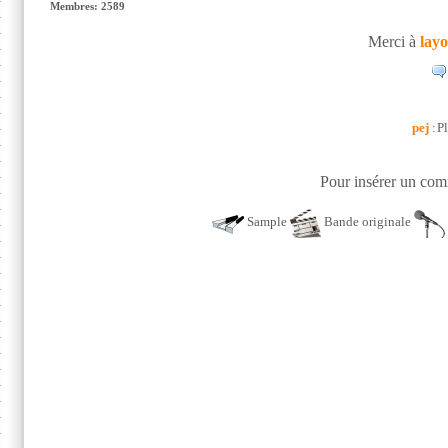
Membres: 2589
Merci à
lay
pej
:
Pl
Pour insérer un comm
Sample
Bande originale