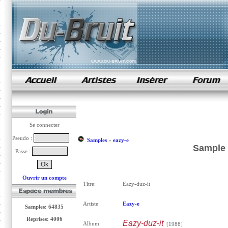
samples de rap
Se connecter
Pseudo :
Samples
»
eazy-e
Sample 
Passe :
Ouvrir un compte
Titre:
Eazy-duz-it
Artiste:
Eazy-e
Samples: 64835
Reprises: 4006
Eazy-duz-it
Album:
[1988]