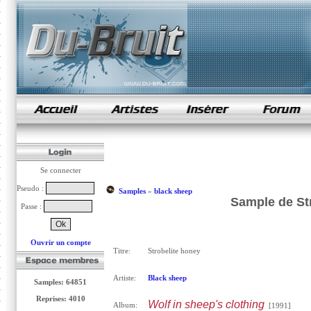
samples de rap
Se connecter
Pseudo :
Samples
»
black sheep
Sample de St
Passe :
Ouvrir un compte
Titre:
Strobelite honey
Artiste:
Black sheep
Samples: 64851
Reprises: 4010
Wolf in sheep's clothing
Album:
[1991]