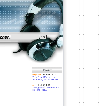
raptorz
:
(07/08/2026)
What About My Love by
Johnnie Taylor Qui a samplé...
scez
:
(06/06/2026)
Salut, je suis à la recherche de
ces sons, je ne...