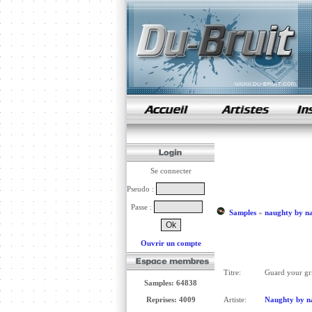
samples de rap
Se connecter
Pseudo :
Passe :
Samples
»
naughty by n
Ouvrir un compte
Titre:
Guard your gri
Samples: 64838
Reprises: 4009
Artiste:
Naughty by n