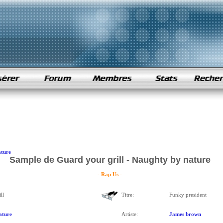
ature
Sample de Guard your grill - Naughty by nature
- Rap Us -
ll
Titre:
Funky president
ature
Artiste:
James brown