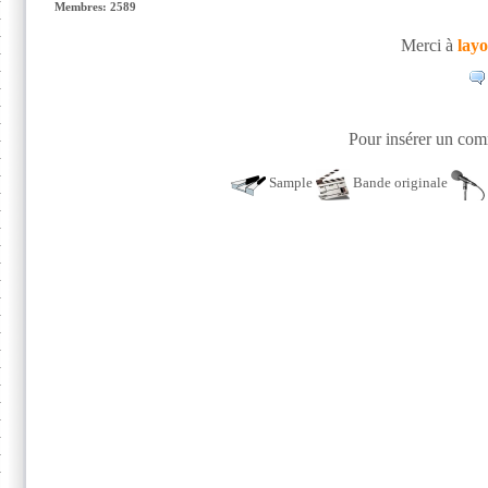
Membres: 2589
Merci à
lay
Pour insérer un comm
Sample
Bande originale