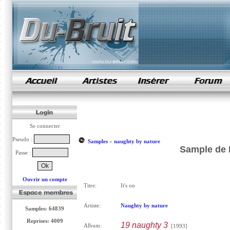
samples de rap
Se connecter
Pseudo :
Samples
»
naughty by nature
Sample de I
Passe :
Ouvrir un compte
Titre:
It's on
Artiste:
Naughty by nature
Samples: 64839
Reprises: 4009
19 naughty 3
Album:
[1993]