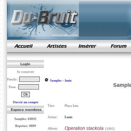
samples de rap
Se connecter
Pseudo :
Samples
»
luniz
Sample
Passe :
Ouvrir un compte
Titre:
Playa hata
Artiste:
Luniz
Samples: 64841
Reprises: 4009
Operation stackola
Album:
[1995]