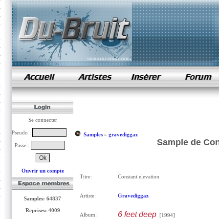
samples de rap
Se connecter
Pseudo :
Samples
»
gravediggaz
Sample de Cons
Passe :
Ouvrir un compte
Titre:
Constant elevation
Artiste:
Gravediggaz
Samples: 64837
Reprises: 4009
6 feet deep
Album:
[1994]