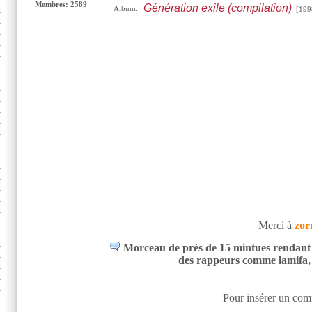
Membres: 2589
Génération exile (compilation)
Album:
[199
Merci à
zor
Morceau de près de 15 mintues rendant
des rappeurs comme lamifa, az
Pour insérer un comm