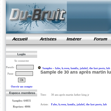
samples de rap
Se connecter
Pseudo :
Samples
»
fabe, k.reen, lamifa, jalalof, the last poets, lab
Sample de 30 ans après martin luthe
Passe :
Ouvrir un compte
Titre:
30 ans après martin luther king jr
Samples: 64835
Artiste:
Fabe, k.reen, lamifa, jalalof, the last poets, lab
Reprises: 4006