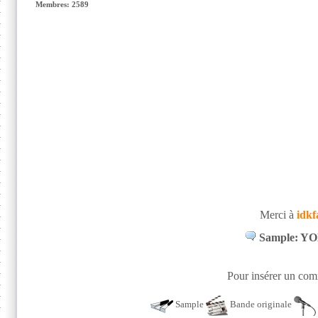
Membres: 2589
Merci à
idk
Sample: YOD 
Pour insérer un comm
Sample
Bande originale