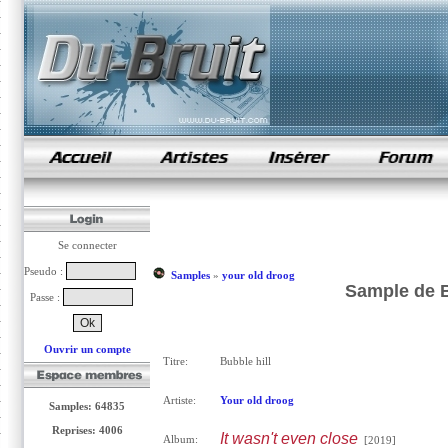
samples de rap
Se connecter
Pseudo :
Samples
»
your old droog
Sample de B
Passe :
Ouvrir un compte
Titre:
Bubble hill
Artiste:
Your old droog
Samples: 64835
Reprises: 4006
It wasn't even close
Album:
[2019]