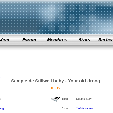
g
Sample de Stillwell baby - Your old droog
- Rap Us -
y
Titre:
Darling baby
oog
Artiste:
Jackie moore