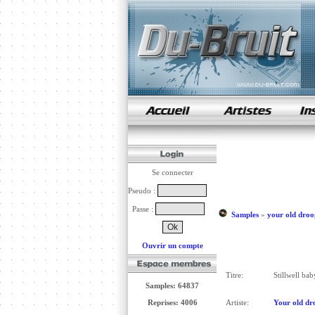
samples de rap
Se connecter
Pseudo :
Passe :
Samples
»
your old droo
Ouvrir un compte
Titre:
Stillwell bab
Samples: 64837
Reprises: 4006
Artiste:
Your old dr