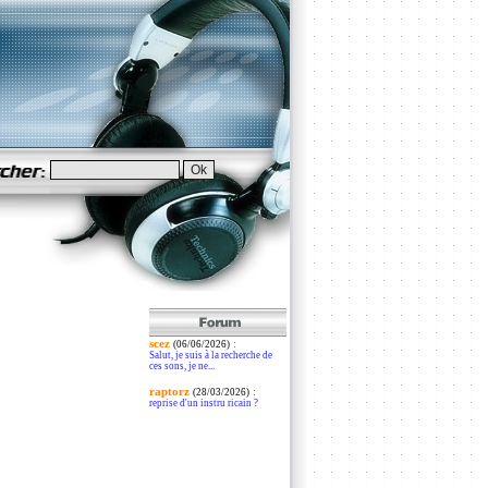
scez
:
(06/06/2026)
Salut, je suis à la recherche de
ces sons, je ne...
raptorz
:
(28/03/2026)
reprise d'un instru ricain ?