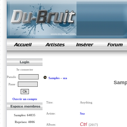
samples de rap
Se connecter
Pseudo :
Samples
»
sza
Sampl
Passe :
Ouvrir un compte
Titre:
Anything
Artiste:
Sza
Samples: 64835
Reprises: 4006
Ctrl
Album:
[2017]