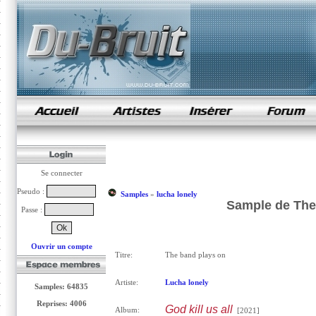
samples de rap
Se connecter
Pseudo :
Samples
»
lucha lonely
Sample de The 
Passe :
Ouvrir un compte
Titre:
The band plays on
Artiste:
Lucha lonely
Samples: 64835
Reprises: 4006
God kill us all
Album:
[2021]