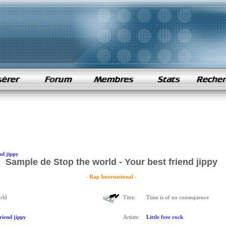
nd jippy
Sample de Stop the world - Your best friend jippy
- Rap International -
rld
Titre:
Time is of no consequence
riend jippy
Artiste:
Little free rock