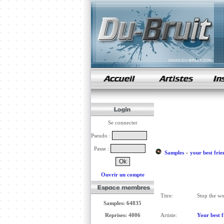
samples de rap
Se connecter
Pseudo :
Passe :
Samples
»
your best frie
Ouvrir un compte
Titre:
Stop the wo
Samples: 64835
Reprises: 4006
Artiste:
Your best f