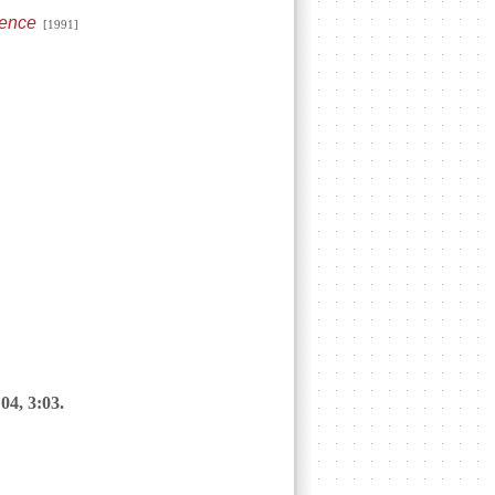
uence
[1991]
:04, 3:03.