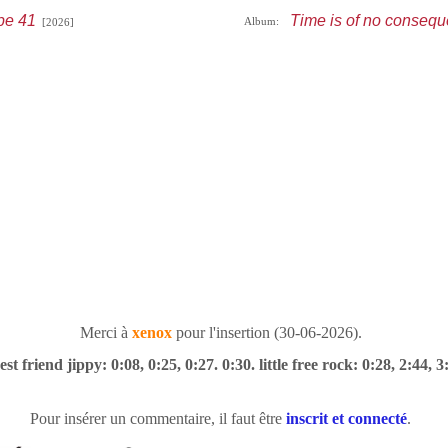
pe 41
Time is of no conseq
Album:
[2026]
Merci à
xenox
pour l'insertion (30-06-2026).
st friend jippy: 0:08, 0:25, 0:27. 0:30. little free rock: 0:28, 2:44, 3
Pour insérer un commentaire, il faut être
inscrit et connecté
.