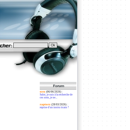
scez
:
(06/06/2026)
Salut, je suis à la recherche de
ces sons, je ne...
raptorz
:
(28/03/2026)
reprise d'un instru ricain ?