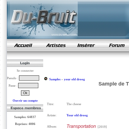
samples de rap
Se connecter
Pseudo :
Samples
»
your old droog
Sample de T
Passe :
Ouvrir un compte
Titre:
The cheese
Artiste:
Your old droog
Samples: 64837
Reprises: 4006
Transportation
Album:
[2019]