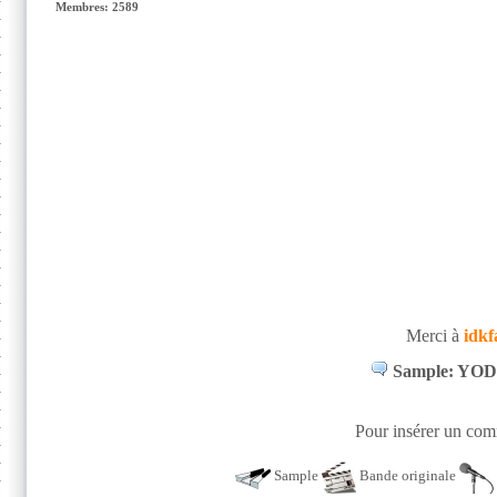
Membres: 2589
Merci à
idk
Sample: YOD -
Pour insérer un comm
Sample
Bande originale