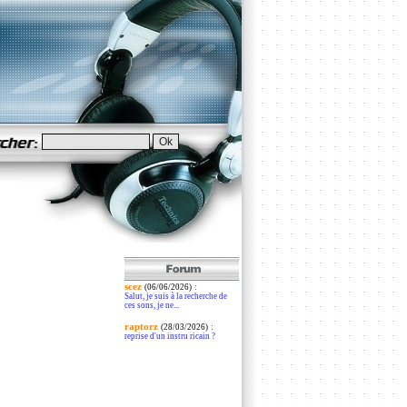
scez
:
(06/06/2026)
Salut, je suis à la recherche de
ces sons, je ne...
raptorz
:
(28/03/2026)
reprise d'un instru ricain ?