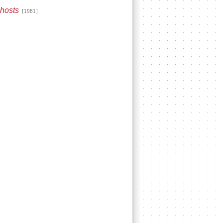
ghosts
[1981]