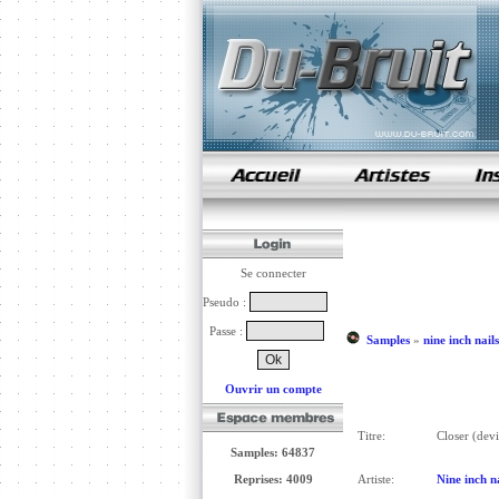
samples de rap
Se connecter
Pseudo :
Passe :
Samples
»
nine inch nails
Ouvrir un compte
Titre:
Closer (devi
Samples: 64837
Reprises: 4009
Artiste:
Nine inch na