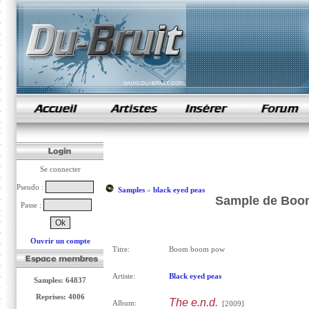
samples de rap
Se connecter
Pseudo :
Samples
»
black eyed peas
Sample de Boom
Passe :
Ouvrir un compte
Titre:
Boom boom pow
Artiste:
Black eyed peas
Samples: 64837
Reprises: 4006
The e.n.d.
Album:
[2009]