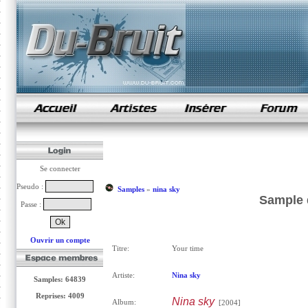
samples de rap
Se connecter
Pseudo :
Samples
»
nina sky
Sample 
Passe :
Ouvrir un compte
Titre:
Your time
Artiste:
Nina sky
Samples: 64839
Reprises: 4009
Nina sky
Album:
[2004]