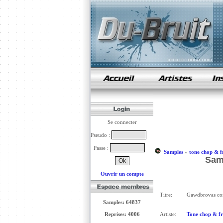
samples de rap
Se connecter
Pseudo :
Passe :
Samples
»
tone chop & f
Sam
Ouvrir un compte
Titre:
Gawdbrovas co
Samples: 64837
Reprises: 4006
Artiste:
Tone chop & fr