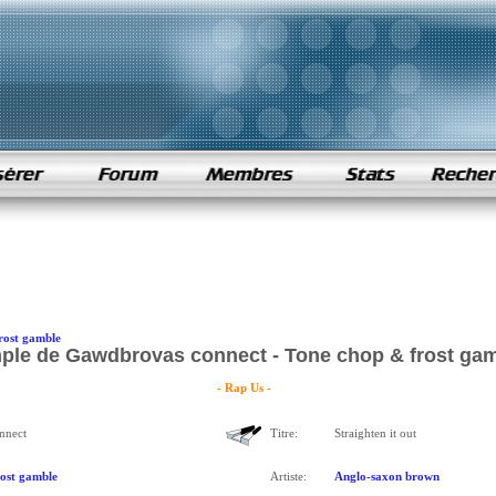
rost gamble
ple de Gawdbrovas connect - Tone chop & frost ga
- Rap Us -
nnect
Titre:
Straighten it out
ost gamble
Artiste:
Anglo-saxon brown