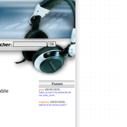
scez
:
mble
(06/06/2026)
Salut, je suis à la recherche de
ces sons, je ne...
raptorz
:
(28/03/2026)
reprise d'un instru ricain ?