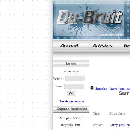
samples de rap
Se connecter
Pseudo :
Passe :
Samples
»
larry june, cu
Samp
Ouvrir un compte
Titre:
Drive alone
Samples: 64837
Reprises: 4009
Artiste:
Larry june, cu