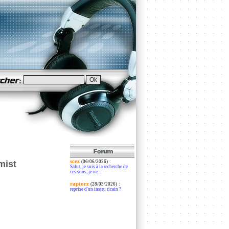
scez
:
mist
(06/06/2026)
Salut, je suis à la recherche de
ces sons, je ne...
raptorz
:
(28/03/2026)
reprise d'un instru ricain ?