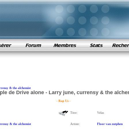
rrensy & the alchemist
le de Drive alone - Larry june, currensy & the alche
- Rap Us -
Titre:
Velas
rrensy & the alchemist
Artiste:
Floor van zutphen