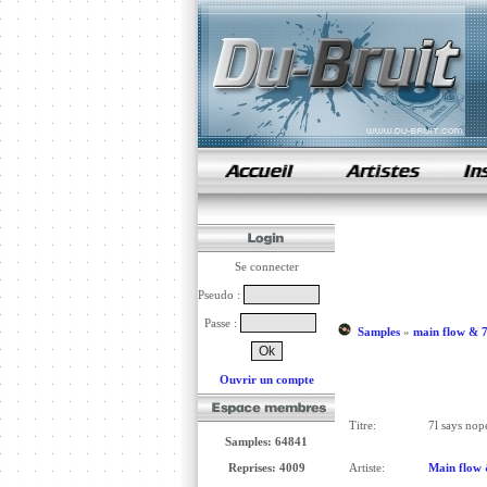
samples de rap
Se connecter
Pseudo :
Passe :
Samples
»
main flow & 7
Ouvrir un compte
Titre:
7l says nop
Samples: 64841
Reprises: 4009
Artiste:
Main flow 