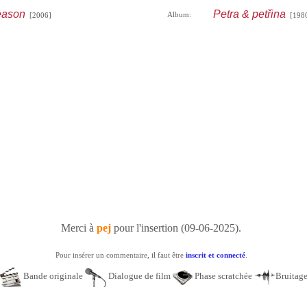
eason
Petra & petřina
Album:
[2006]
[198
Merci à
pej
pour l'insertion (09-06-2025).
Pour insérer un commentaire, il faut être
inscrit et connecté
.
Bande originale
Dialogue de film
Phase scratchée
Bruitag