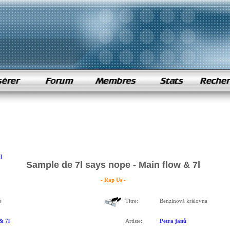
l
Sample de 7l says nope - Main flow & 7l
- Rap Us -
e
Titre:
Benzinová královna
& 7l
Artiste:
Petra janů