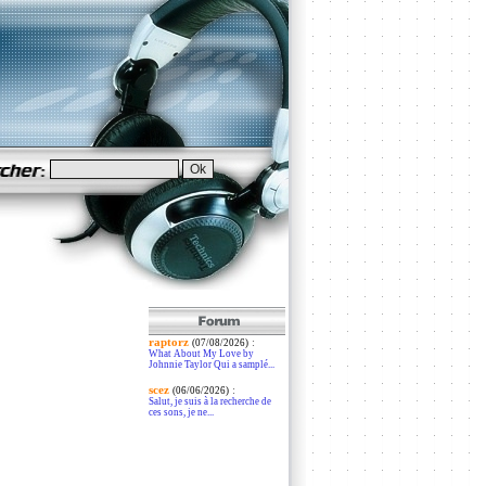
raptorz
:
(07/08/2026)
What About My Love by
Johnnie Taylor Qui a samplé...
scez
:
(06/06/2026)
Salut, je suis à la recherche de
ces sons, je ne...