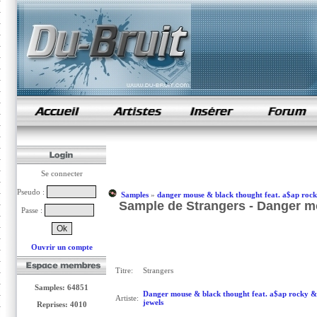
samples de rap
Se connecter
Pseudo :
Samples
»
danger mouse & black thought feat. a$ap rock
Sample de Strangers - Danger mo
Passe :
Ouvrir un compte
Titre:
Strangers
Samples: 64851
Danger mouse & black thought feat. a$ap rocky &
Artiste:
jewels
Reprises: 4010