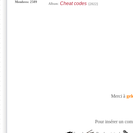
Membres: 2589
Cheat codes
Album:
[2022]
Merci à
gel
Pour insérer un comm