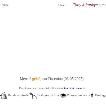
e
Tony & frankye
Album:
[2024]
[1971
Merci à
gelef
pour l'insertion (08-05-2025).
Pour insérer un commentaire, il faut être
inscrit et connecté
.
Bande originale
Dialogue de film
Phase scratchée
Bruitag