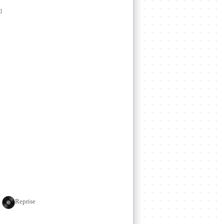
]
e
Reprise