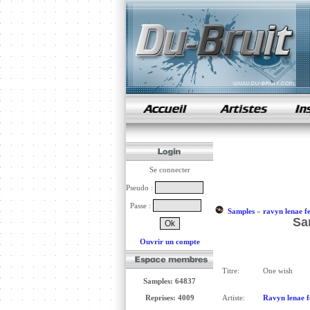
samples de rap
Se connecter
Pseudo :
Passe :
Samples
»
ravyn lenae fe
Sa
Ouvrir un compte
Titre:
One wish
Samples: 64837
Reprises: 4009
Artiste:
Ravyn lenae f