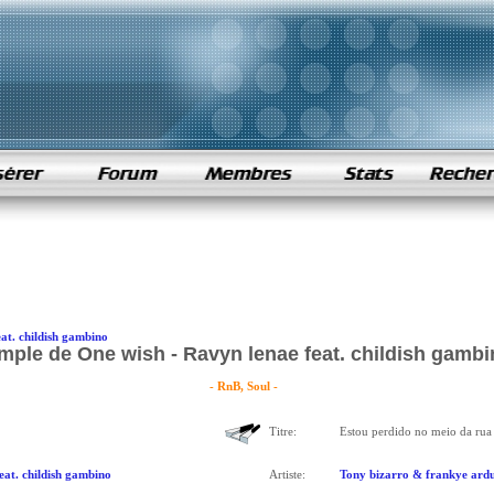
at. childish gambino
mple de One wish - Ravyn lenae feat. childish gamb
- RnB, Soul -
Titre:
Estou perdido no meio da rua
eat. childish gambino
Artiste:
Tony bizarro & frankye ardu