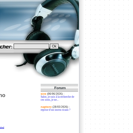
scez
:
ino
(06/06/2026)
Salut, je suis à la recherche de
ces sons, je ne...
raptorz
:
(28/03/2026)
reprise d'un instru ricain ?
ini