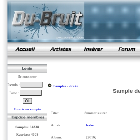
samples de rap
Se connecter
Pseudo :
Samples
»
drake
Sample de
Passe :
Ouvrir un compte
Titre:
Summer sixteen
Artiste:
Drake
Samples: 64838
Reprises: 4009
Album:
[2016]