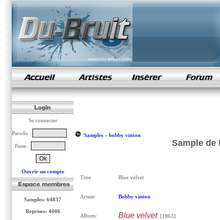
samples de rap
Se connecter
Pseudo :
Samples
»
bobby vinton
Sample de 
Passe :
Ouvrir un compte
Titre:
Blue velvet
Artiste:
Bobby vinton
Samples: 64837
Reprises: 4006
Blue velvet
Album:
[1963]