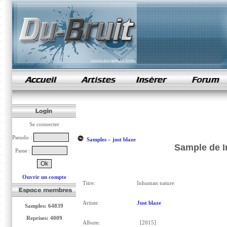
samples de rap
Se connecter
Pseudo :
Samples
»
just blaze
Sample de I
Passe :
Ouvrir un compte
Titre:
Inhuman nature
Artiste:
Just blaze
Samples: 64839
Reprises: 4009
Album:
[2015]