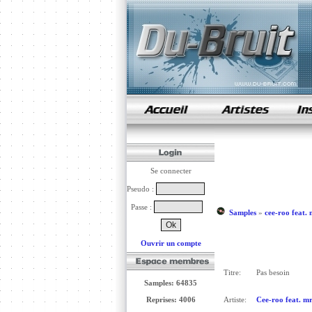
samples de rap
Se connecter
Pseudo :
Passe :
Samples
»
cee-roo feat.
Ouvrir un compte
Titre:
Pas besoin
Samples: 64835
Reprises: 4006
Artiste:
Cee-roo feat. m