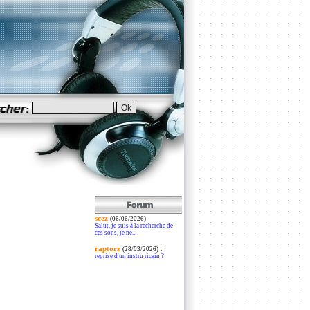
scez
:
(06/06/2026)
Salut, je suis à la recherche de
ces sons, je ne...
raptorz
:
(28/03/2026)
reprise d'un instru ricain ?