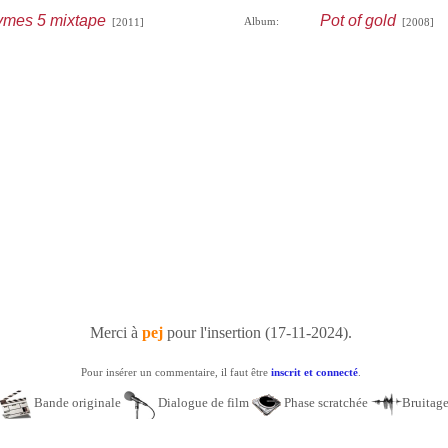
hymes 5 mixtape
Pot of gold
Album:
[2011]
[2008]
Merci à
pej
pour l'insertion (17-11-2024).
Pour insérer un commentaire, il faut être
inscrit et connecté
.
Bande originale
Dialogue de film
Phase scratchée
Bruitag