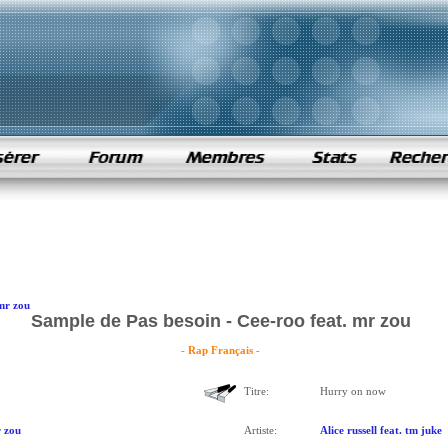
 mr zou
Sample de Pas besoin - Cee-roo feat. mr zou
- Rap Français -
Titre:
Hurry on now
r zou
Artiste:
Alice russell feat. tm juke