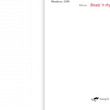
Membres: 2589
Beatz 'n r
Album:
Sample