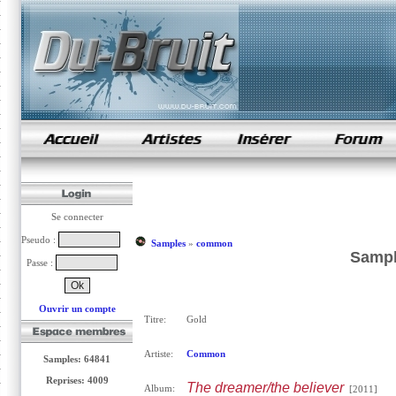
samples de rap
Se connecter
Pseudo :
Samples
»
common
Sampl
Passe :
Ouvrir un compte
Titre:
Gold
Artiste:
Common
Samples: 64841
Reprises: 4009
The dreamer/the believer
Album:
[2011]