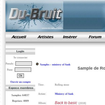
samples de rap
Se connecter
Pseudo :
Samples
»
ministry of funk
Sample de Rol
Passe :
Ouvrir un compte
Titre:
Rolling stone
Artiste:
Ministry of funk
Samples: 64837
Reprises: 4009
Back to basic
Album:
[2018]