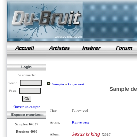
samples de rap
Se connecter
Pseudo :
Samples
»
kanye west
Sample de
Passe :
Ouvrir un compte
Titre:
Follow god
Artiste:
Kanye west
Samples: 64837
Reprises: 4006
Jesus is king
Album:
[2019]