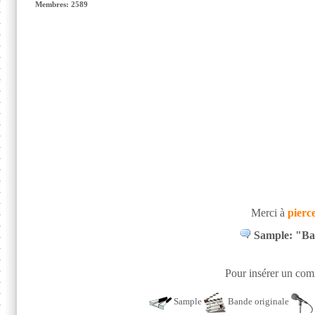
Membres: 2589
Merci à
pierc
Sample: "Bat
Pour insérer un comm
Sample
Bande originale