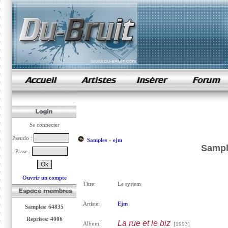
samples de rap
Se connecter
Pseudo :
Samples
»
ejm
Sampl
Passe :
Ouvrir un compte
Titre:
Le system
Artiste:
Ejm
Samples: 64835
Reprises: 4006
La rue et le biz
Album:
[1993]